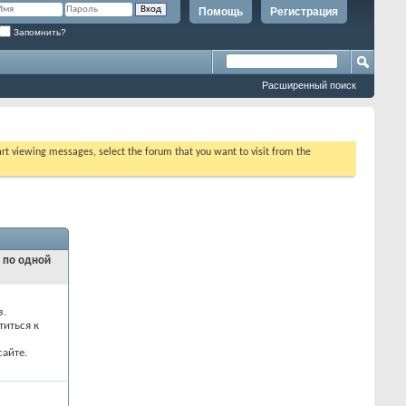
Помощь
Регистрация
Запомнить?
Расширенный поиск
tart viewing messages, select the forum that you want to visit from the
и по одной
з.
титься к
айте.