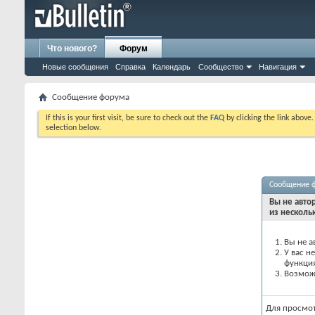
Что нового?
Форум
Новые сообщения
Справка
Календарь
Сообщество
Навигация
Сообщение форума
If this is your first visit, be sure to check out the
FAQ
by clicking the link above
selection below.
Сообщение 
Вы не авто
из несколь
Вы не а
У вас н
функци
Возможн
Для просмо