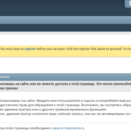
. You may have to
register
before you can post: click the register link above to proceed. To s
форума
ризованы на сайте или не имеете доступа к этой странице. Это могло произойт
ких причин:
вторизованы на сайте. Введите имя пользователя и пароль и попробуйте ещё ра
едостаточно прав для обращения к этой странице. Возможно, вы пытаетесь обра
ям администратора или к другим привилегированным функциям.
о, администратор отключил вашу учётную запись, или вы не активированы на с
тра этой страницы необходимо
зарегистрироваться
.